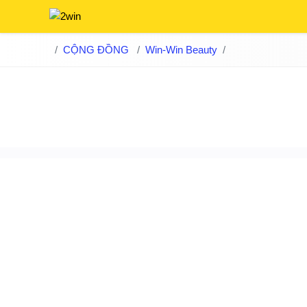
CỘNG ĐỒNG
Win-Win Beauty