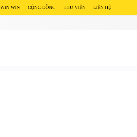
 WIN WIN
CỘNG ĐỒNG
THƯ VIỆN
LIÊN HỆ